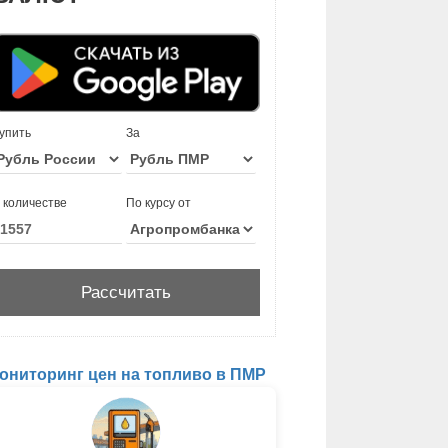
упить
За
 количестве
По курсу от
ониторинг цен на топливо в ПМР