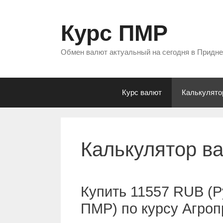
Перейти
к
Курс ПМР
содержимому
Обмен валют актуальный на сегодня в Придн
Курс валют
Калькулято
Калькулятор в
Купить 11557 RUB (Р
ПМР) по курсу Агро