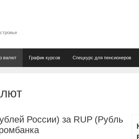
естровье
р валют
График курсов
Спецкурс для пенсионеров
алют
ублей России) за RUP (Рубль
промбанка