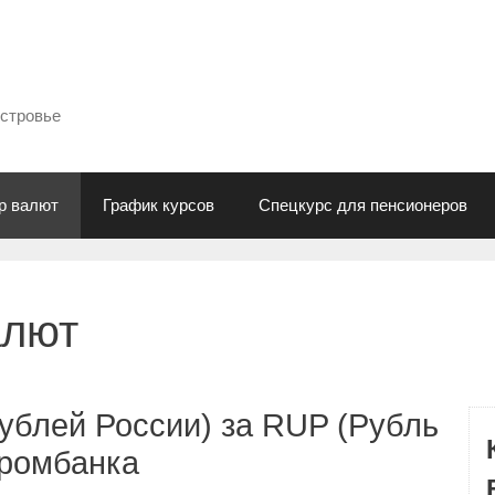
естровье
р валют
График курсов
Спецкурс для пенсионеров
алют
ублей России) за RUP (Рубль
промбанка