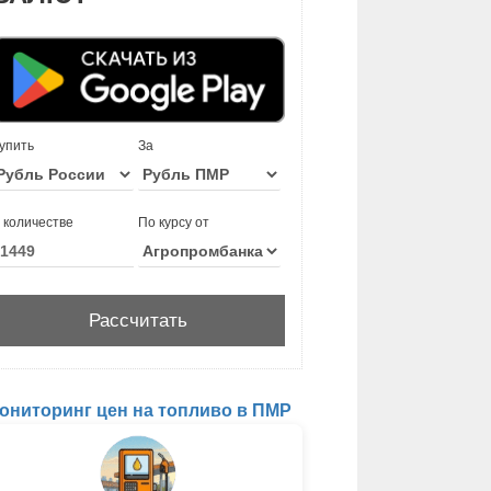
упить
За
 количестве
По курсу от
ониторинг цен на топливо в ПМР