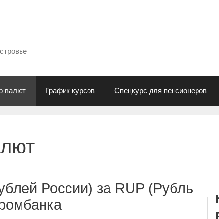
естровье
р валют
График курсов
Спецкурс для пенсионеров
алют
ублей России) за RUP (Рубль
промбанка