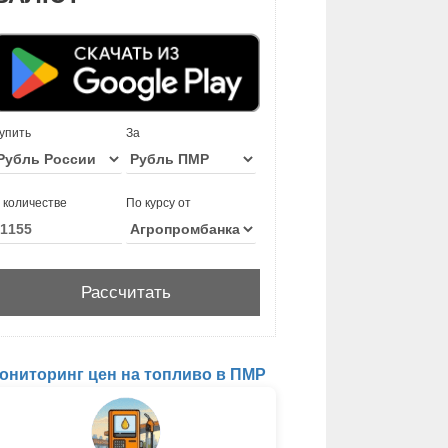
упить
За
 количестве
По курсу от
ониторинг цен на топливо в ПМР