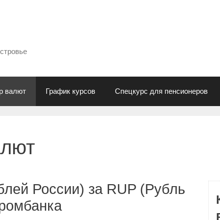
естровье
р валют
График курсов
Спецкурс для пенсионеров
алют
блей России) за RUP (Рубль
промбанка