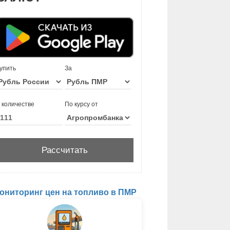
упить
За
 количестве
По курсу от
ониторинг цен на топливо в ПМР