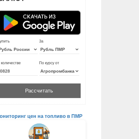
упить
За
 количестве
По курсу от
ониторинг цен на топливо в ПМР