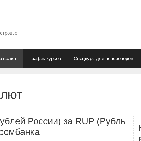
естровье
р валют
График курсов
Спецкурс для пенсионеров
алют
ублей России) за RUP (Рубль
промбанка