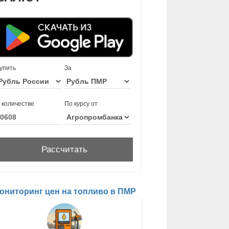
упить
За
 количестве
По курсу от
ониторинг цен на топливо в ПМР