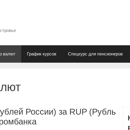
естровье
р валют
График курсов
Спецкурс для пенсионеров
алют
ублей России) за RUP (Рубль
промбанка