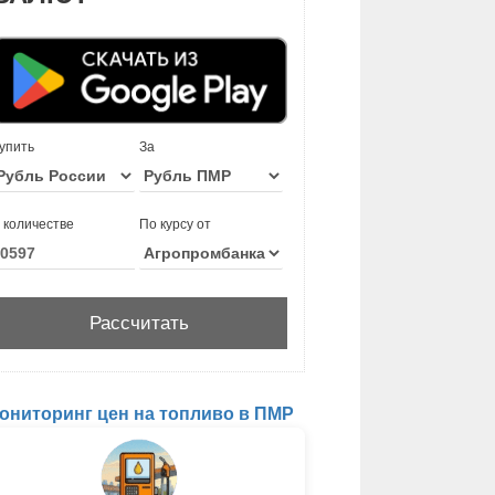
упить
За
 количестве
По курсу от
ониторинг цен на топливо в ПМР