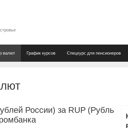
естровье
р валют
График курсов
Спецкурс для пенсионеров
алют
ублей России) за RUP (Рубль
промбанка