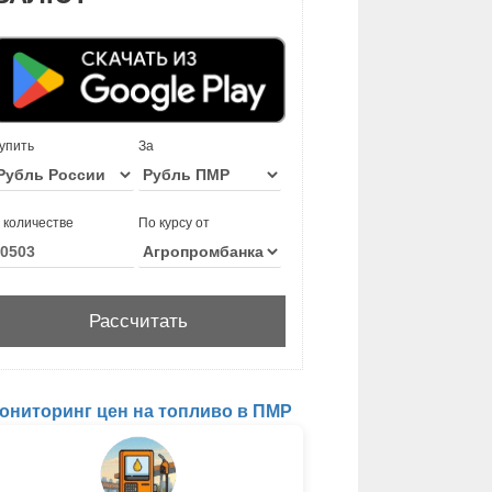
упить
За
 количестве
По курсу от
ониторинг цен на топливо в ПМР