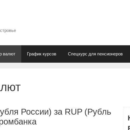
естровье
р валют
График курсов
Спецкурс для пенсионеров
алют
убля России) за RUP (Рубль
промбанка