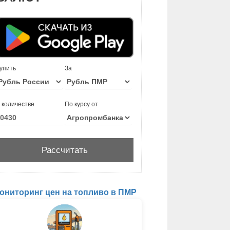
упить
За
 количестве
По курсу от
ониторинг цен на топливо в ПМР