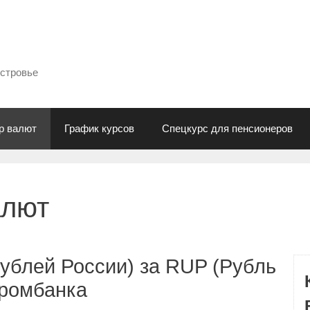
естровье
р валют
График курсов
Спецкурс для пенсионеров
алют
ублей России) за RUP (Рубль
промбанка