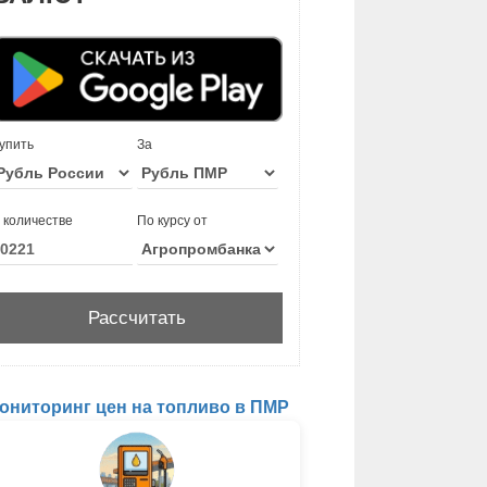
упить
За
 количестве
По курсу от
ониторинг цен на топливо в ПМР