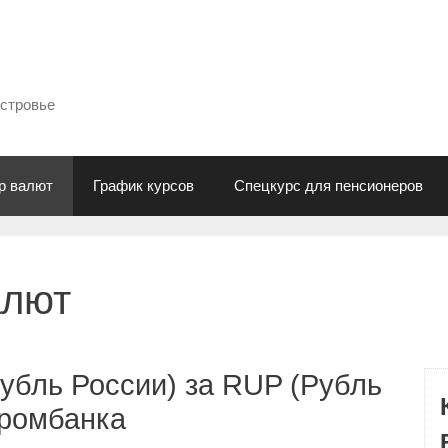
естровье
р валют
График курсов
Спецкурс для пенсионеров
алют
убль России) за RUP (Рубль
промбанка