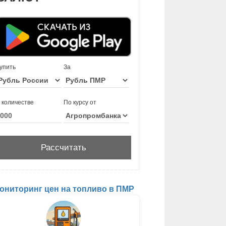
упить
За
 количестве
По курсу от
ониторинг цен на топливо в ПМР