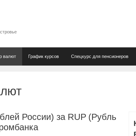
естровье
р валют
График курсов
Спецкурс для пенсионеров
алют
блей России) за RUP (Рубль
промбанка