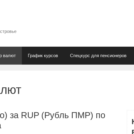
естровье
р валют
График курсов
Спецкурс для пенсионеров
алют
о) за RUP (Рубль ПМР) по
а