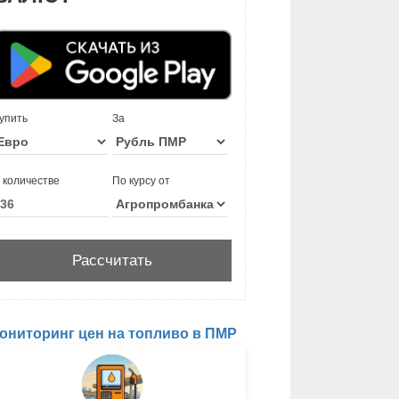
упить
За
 количестве
По курсу от
ониторинг цен на топливо в ПМР