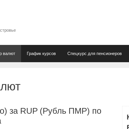
естровье
р валют
График курсов
Спецкурс для пенсионеров
алют
о) за RUP (Рубль ПМР) по
а