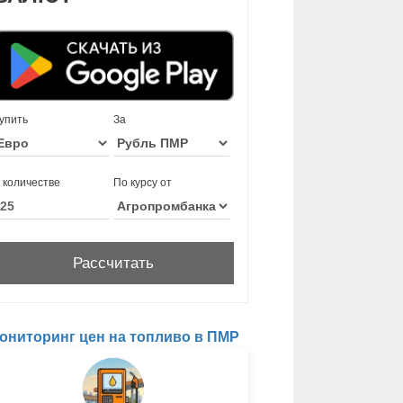
упить
За
 количестве
По курсу от
ониторинг цен на топливо в ПМР